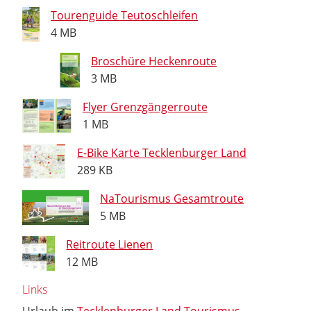
Tourenguide Teutoschleifen
4 MB
Broschüre Heckenroute
3 MB
Flyer Grenzgängerroute
1 MB
E-Bike Karte Tecklenburger Land
289 KB
NaTourismus Gesamtroute
5 MB
Reitroute Lienen
12 MB
Links