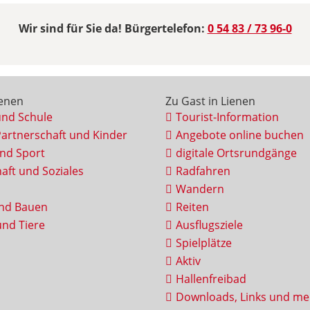
Wir sind für Sie da! Bürgertelefon:
0 54 83 / 73 96-0
ienen
Zu Gast in Lienen
und Schule
Tourist-Information
Partnerschaft und Kinder
Angebote online buchen
und Sport
digitale Ortsrundgänge
aft und Soziales
Radfahren
Wandern
nd Bauen
Reiten
nd Tiere
Ausflugsziele
Spielplätze
Aktiv
Hallenfreibad
Downloads, Links und me