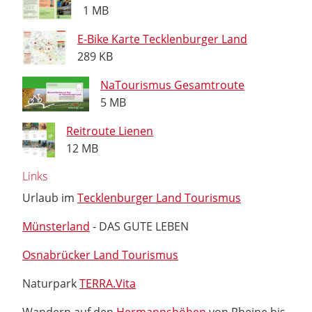
1 MB
E-Bike Karte Tecklenburger Land
289 KB
NaTourismus Gesamtroute
5 MB
Reitroute Lienen
12 MB
Links
Urlaub im
Tecklenburger Land Tourismus
Münsterland
- DAS GUTE LEBEN
Osnabrücker Land Tourismus
Naturpark
TERRA.Vita
Wandern auf den
Hermannshöhen
von Rheine bis