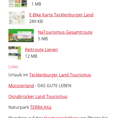
1 MB
E-Bike Karte Tecklenburger Land
289 KB
NaTourismus Gesamtroute
5 MB
Reitroute Lienen
12 MB
Links
Urlaub im
Tecklenburger Land Tourismus
Münsterland
- DAS GUTE LEBEN
Osnabrücker Land Tourismus
Naturpark
TERRA.Vita
Wandern auf den
Hermannshöhen
von Rheine bis