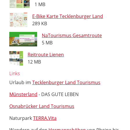
1 MB
E-Bike Karte Tecklenburger Land
289 KB
NaTourismus Gesamtroute
5 MB
Reitroute Lienen
12 MB
Links
Urlaub im
Tecklenburger Land Tourismus
Münsterland
- DAS GUTE LEBEN
Osnabrücker Land Tourismus
Naturpark
TERRA.Vita
Wandern auf den
Hermannshöhen
von Rheine bis