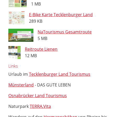
1 MB
E-Bike Karte Tecklenburger Land
289 KB
NaTourismus Gesamtroute
5 MB
Reitroute Lienen
12 MB
Links
Urlaub im
Tecklenburger Land Tourismus
Münsterland
- DAS GUTE LEBEN
Osnabrücker Land Tourismus
Naturpark
TERRA.Vita
Wandern auf den
Hermannshöhen
von Rheine bis