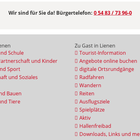
Wir sind für Sie da! Bürgertelefon:
0 54 83 / 73 96-0
ienen
Zu Gast in Lienen
und Schule
Tourist-Information
Partnerschaft und Kinder
Angebote online buchen
und Sport
digitale Ortsrundgänge
aft und Soziales
Radfahren
Wandern
nd Bauen
Reiten
nd Tiere
Ausflugsziele
Spielplätze
Aktiv
Hallenfreibad
Downloads, Links und me