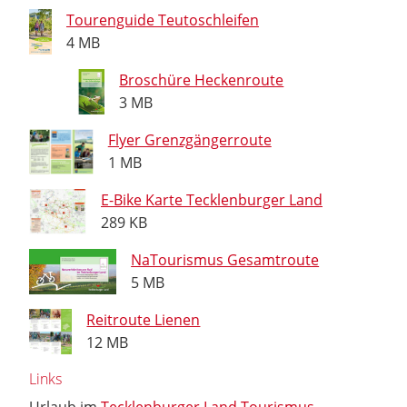
Tourenguide Teutoschleifen
4 MB
Broschüre Heckenroute
3 MB
Flyer Grenzgängerroute
1 MB
E-Bike Karte Tecklenburger Land
289 KB
NaTourismus Gesamtroute
5 MB
Reitroute Lienen
12 MB
Links