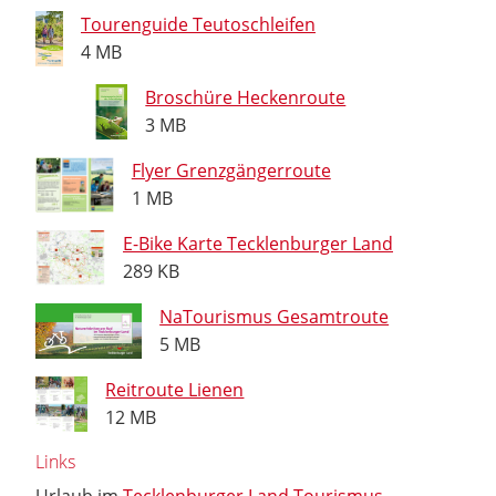
Tourenguide Teutoschleifen
4 MB
Broschüre Heckenroute
3 MB
Flyer Grenzgängerroute
1 MB
E-Bike Karte Tecklenburger Land
289 KB
NaTourismus Gesamtroute
5 MB
Reitroute Lienen
12 MB
Links