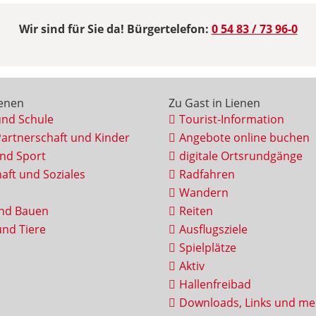
Wir sind für Sie da! Bürgertelefon:
0 54 83 / 73 96-0
ienen
Zu Gast in Lienen
und Schule
Tourist-Information
Partnerschaft und Kinder
Angebote online buchen
und Sport
digitale Ortsrundgänge
aft und Soziales
Radfahren
Wandern
nd Bauen
Reiten
nd Tiere
Ausflugsziele
Spielplätze
Aktiv
Hallenfreibad
Downloads, Links und me