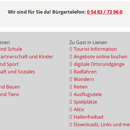
Wir sind für Sie da! Bürgertelefon:
0 54 83 / 73 96-0
ienen
Zu Gast in Lienen
und Schule
Tourist-Information
Partnerschaft und Kinder
Angebote online buchen
und Sport
digitale Ortsrundgänge
aft und Soziales
Radfahren
Wandern
nd Bauen
Reiten
nd Tiere
Ausflugsziele
Spielplätze
Aktiv
Hallenfreibad
Downloads, Links und me