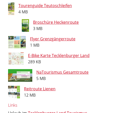
Tourenguide Teutoschleifen
4 MB
Broschüre Heckenroute
3 MB
Flyer Grenzgängerroute
1 MB
E-Bike Karte Tecklenburger Land
289 KB
NaTourismus Gesamtroute
5 MB
Reitroute Lienen
12 MB
Links