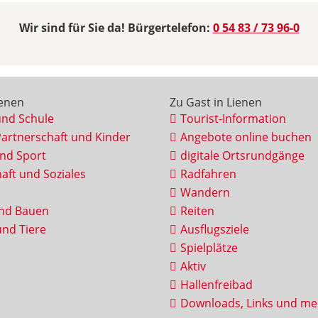
Wir sind für Sie da! Bürgertelefon:
0 54 83 / 73 96-0
ienen
Zu Gast in Lienen
und Schule
Tourist-Information
Partnerschaft und Kinder
Angebote online buchen
und Sport
digitale Ortsrundgänge
aft und Soziales
Radfahren
Wandern
nd Bauen
Reiten
nd Tiere
Ausflugsziele
Spielplätze
Aktiv
Hallenfreibad
Downloads, Links und me