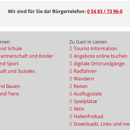
Wir sind für Sie da! Bürgertelefon:
0 54 83 / 73 96-0
ienen
Zu Gast in Lienen
und Schule
Tourist-Information
Partnerschaft und Kinder
Angebote online buchen
und Sport
digitale Ortsrundgänge
aft und Soziales
Radfahren
Wandern
nd Bauen
Reiten
nd Tiere
Ausflugsziele
Spielplätze
Aktiv
Hallenfreibad
Downloads, Links und me