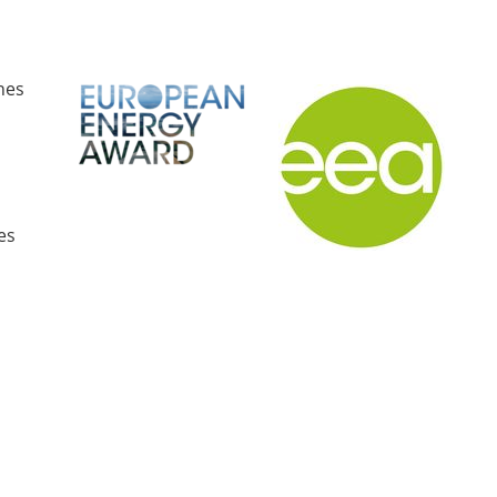
hes
es