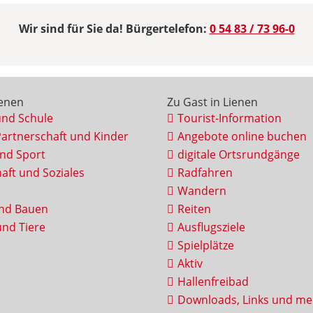
Wir sind für Sie da! Bürgertelefon:
0 54 83 / 73 96-0
ienen
Zu Gast in Lienen
und Schule
Tourist-Information
Partnerschaft und Kinder
Angebote online buchen
und Sport
digitale Ortsrundgänge
aft und Soziales
Radfahren
Wandern
nd Bauen
Reiten
nd Tiere
Ausflugsziele
Spielplätze
Aktiv
Hallenfreibad
Downloads, Links und me