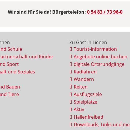
Wir sind für Sie da! Bürgertelefon:
0 54 83 / 73 96-0
ienen
Zu Gast in Lienen
und Schule
Tourist-Information
Partnerschaft und Kinder
Angebote online buchen
und Sport
digitale Ortsrundgänge
aft und Soziales
Radfahren
Wandern
nd Bauen
Reiten
nd Tiere
Ausflugsziele
Spielplätze
Aktiv
Hallenfreibad
Downloads, Links und me