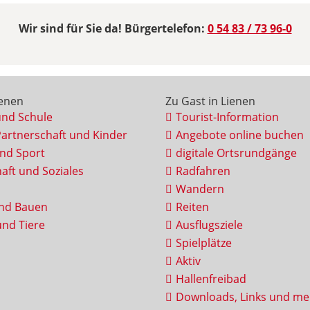
Wir sind für Sie da! Bürgertelefon:
0 54 83 / 73 96-0
ienen
Zu Gast in Lienen
und Schule
Tourist-Information
Partnerschaft und Kinder
Angebote online buchen
und Sport
digitale Ortsrundgänge
aft und Soziales
Radfahren
Wandern
nd Bauen
Reiten
nd Tiere
Ausflugsziele
Spielplätze
Aktiv
Hallenfreibad
Downloads, Links und me