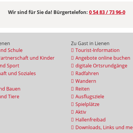
Wir sind für Sie da! Bürgertelefon:
0 54 83 / 73 96-0
ienen
Zu Gast in Lienen
und Schule
Tourist-Information
Partnerschaft und Kinder
Angebote online buchen
und Sport
digitale Ortsrundgänge
aft und Soziales
Radfahren
Wandern
nd Bauen
Reiten
nd Tiere
Ausflugsziele
Spielplätze
Aktiv
Hallenfreibad
Downloads, Links und me