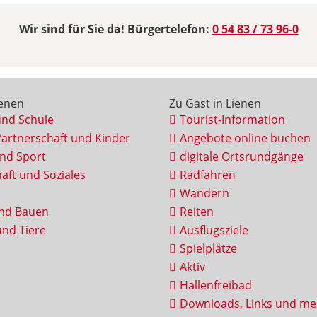
Wir sind für Sie da! Bürgertelefon:
0 54 83 / 73 96-0
ienen
Zu Gast in Lienen
und Schule
Tourist-Information
Partnerschaft und Kinder
Angebote online buchen
und Sport
digitale Ortsrundgänge
aft und Soziales
Radfahren
Wandern
nd Bauen
Reiten
nd Tiere
Ausflugsziele
Spielplätze
Aktiv
Hallenfreibad
Downloads, Links und me