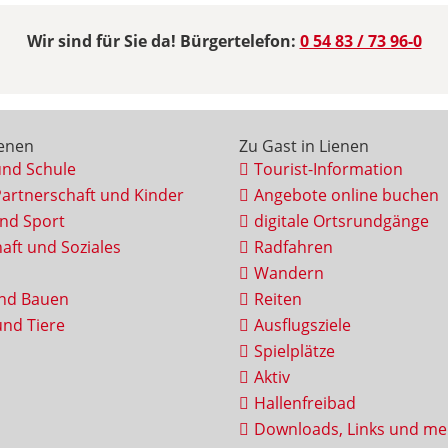
Wir sind für Sie da! Bürgertelefon:
0 54 83 / 73 96-0
ienen
Zu Gast in Lienen
und Schule
Tourist-Information
Partnerschaft und Kinder
Angebote online buchen
und Sport
digitale Ortsrundgänge
aft und Soziales
Radfahren
Wandern
nd Bauen
Reiten
nd Tiere
Ausflugsziele
Spielplätze
Aktiv
Hallenfreibad
Downloads, Links und me