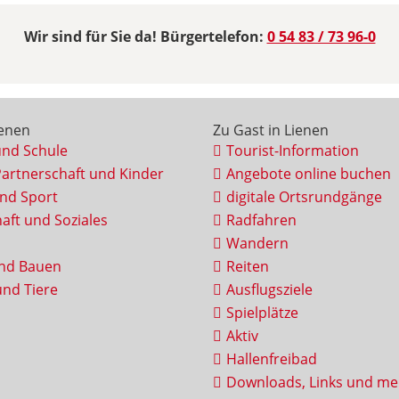
Wir sind für Sie da! Bürgertelefon:
0 54 83 / 73 96-0
ienen
Zu Gast in Lienen
und Schule
Tourist-Information
Partnerschaft und Kinder
Angebote online buchen
und Sport
digitale Ortsrundgänge
aft und Soziales
Radfahren
Wandern
nd Bauen
Reiten
nd Tiere
Ausflugsziele
Spielplätze
Aktiv
Hallenfreibad
Downloads, Links und me