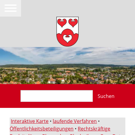
Suchen
Interaktive Karte
•
laufende Verfahren
•
Öffentlichkeitsbeteiligungen
•
Rechtskräftige