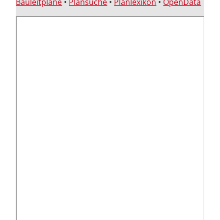
Bauleitpläne
•
Plansuche
•
Planlexikon
•
OpenData