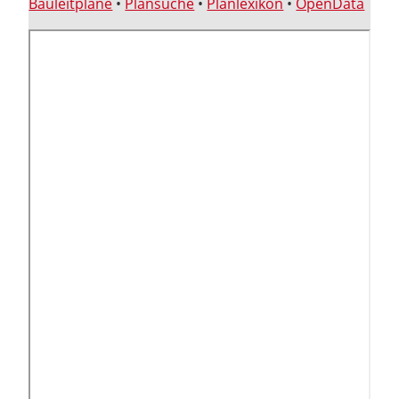
Bauleitpläne
•
Plansuche
•
Planlexikon
•
OpenData