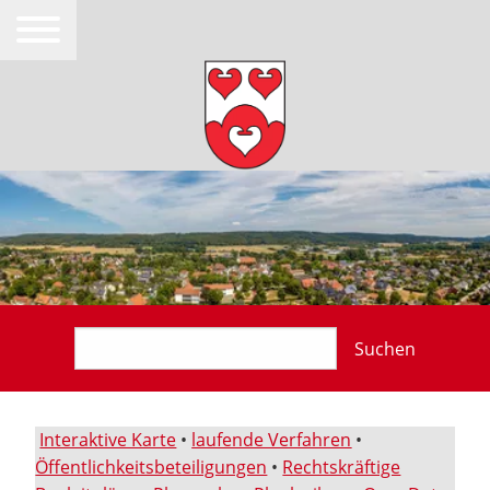
Suchen
Interaktive Karte
•
laufende Verfahren
•
Öffentlichkeitsbeteiligungen
•
Rechtskräftige