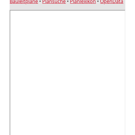
Bauleitpläne
•
Plansuche
•
Planlexikon
•
OpenData