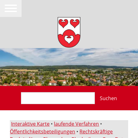
Suchen
Interaktive Karte
•
laufende Verfahren
•
Öffentlichkeitsbeteiligungen
•
Rechtskräftige