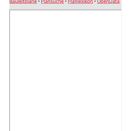
Bauleitpläne
•
Plansuche
•
Planlexikon
•
OpenData