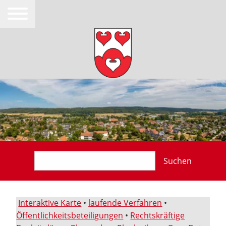
Suchen
Interaktive Karte
•
laufende Verfahren
•
Öffentlichkeitsbeteiligungen
•
Rechtskräftige