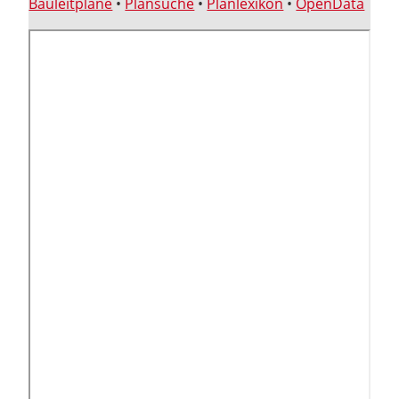
Bauleitpläne
•
Plansuche
•
Planlexikon
•
OpenData