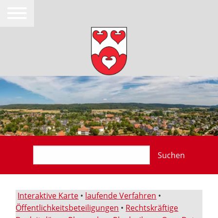
Suchen
Interaktive Karte
•
laufende Verfahren
•
Öffentlichkeitsbeteiligungen
•
Rechtskräftige