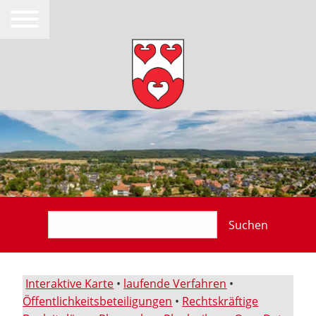
Suchen
Interaktive Karte
•
laufende Verfahren
•
Öffentlichkeitsbeteiligungen
•
Rechtskräftige