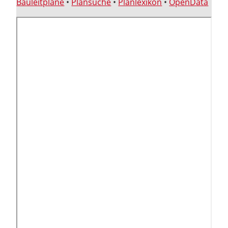
Bauleitpläne
•
Plansuche
•
Planlexikon
•
OpenData