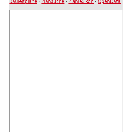
Bauleitpläne
•
Plansuche
•
Planlexikon
•
OpenData