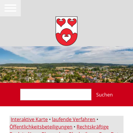
Suchen
Interaktive Karte
•
laufende Verfahren
•
Öffentlichkeitsbeteiligungen
•
Rechtskräftige