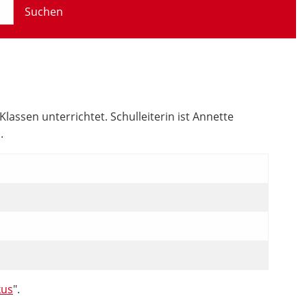
Suchen
assen unterrichtet. Schulleiterin ist Annette
.
kus
".