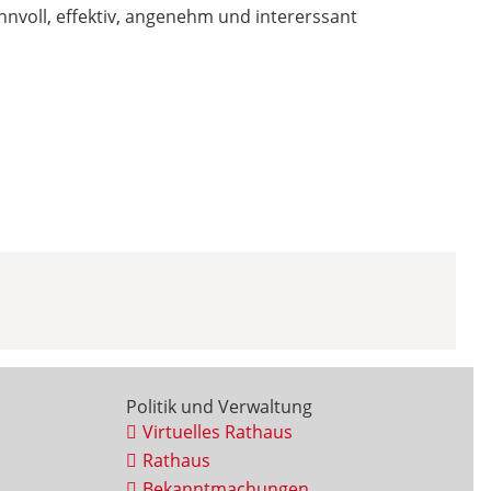
sinnvoll, effektiv, angenehm und intererssant
Politik und Verwaltung
Virtuelles Rathaus
Rathaus
Bekanntmachungen