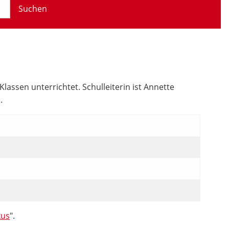
Suchen
assen unterrichtet. Schulleiterin ist Annette
.
kus
".