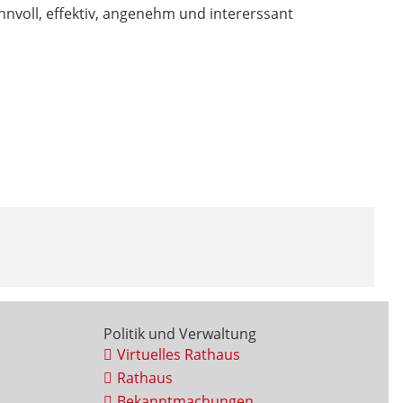
sinnvoll, effektiv, angenehm und intererssant
Politik und Verwaltung
Virtuelles Rathaus
Rathaus
Bekanntmachungen