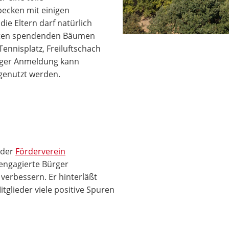
becken mit einigen
ie Eltern darf natürlich
hatten spendenden Bäumen
Tennisplatz, Freiluftschach
riger Anmeldung kann
 genutzt werden.
t der
Förderverein
r engagierte Bürger
verbessern. Er hinterläßt
tglieder viele positive Spuren