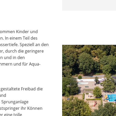
r kommen Kinder und
. In einem Teil des
sertiefe. Speziell an den
, durch die geringere
en und in den
mmern und für Aqua-
gestaltete Freibad die
 und
n Sprunganlage
stspringer ihr Können
r eine tolle