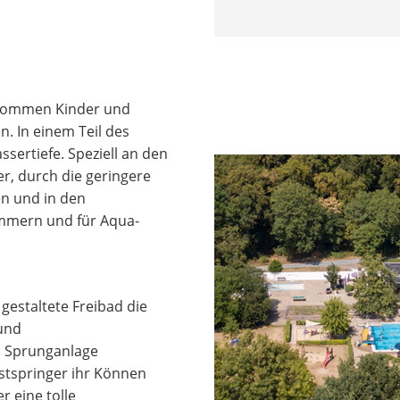
r kommen Kinder und
. In einem Teil des
sertiefe. Speziell an den
, durch die geringere
en und in den
mmern und für Aqua-
gestaltete Freibad die
 und
n Sprunganlage
stspringer ihr Können
r eine tolle