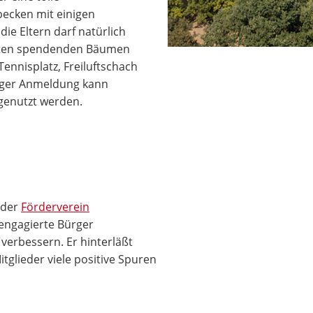
becken mit einigen
ie Eltern darf natürlich
hatten spendenden Bäumen
Tennisplatz, Freiluftschach
riger Anmeldung kann
 genutzt werden.
t der
Förderverein
r engagierte Bürger
verbessern. Er hinterläßt
tglieder viele positive Spuren