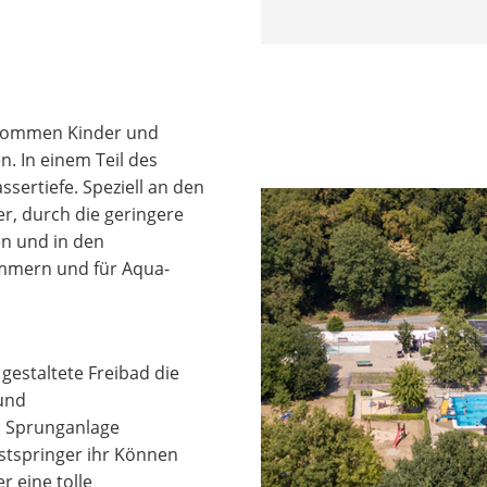
r kommen Kinder und
. In einem Teil des
sertiefe. Speziell an den
, durch die geringere
en und in den
mmern und für Aqua-
gestaltete Freibad die
 und
n Sprunganlage
stspringer ihr Können
r eine tolle