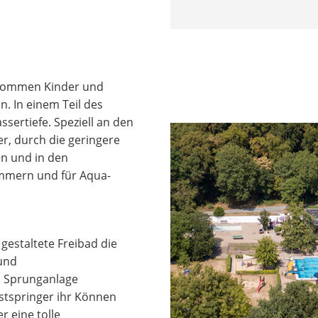
r kommen Kinder und
. In einem Teil des
sertiefe. Speziell an den
, durch die geringere
en und in den
mmern und für Aqua-
gestaltete Freibad die
 und
n Sprunganlage
stspringer ihr Können
r eine tolle