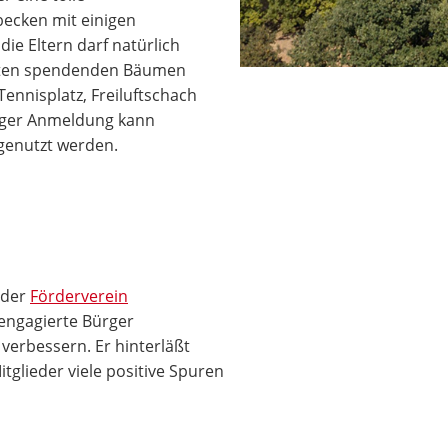
becken mit einigen
ie Eltern darf natürlich
hatten spendenden Bäumen
Tennisplatz, Freiluftschach
riger Anmeldung kann
 genutzt werden.
t der
Förderverein
r engagierte Bürger
verbessern. Er hinterläßt
tglieder viele positive Spuren