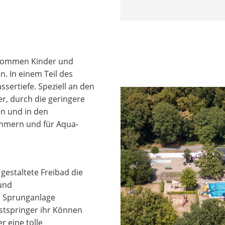
r kommen Kinder und
. In einem Teil des
sertiefe. Speziell an den
, durch die geringere
en und in den
mmern und für Aqua-
gestaltete Freibad die
 und
n Sprunganlage
stspringer ihr Können
r eine tolle