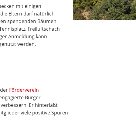
becken mit einigen
ie Eltern darf natürlich
hatten spendenden Bäumen
Tennisplatz, Freiluftschach
riger Anmeldung kann
 genutzt werden.
t der
Förderverein
r engagierte Bürger
verbessern. Er hinterläßt
tglieder viele positive Spuren