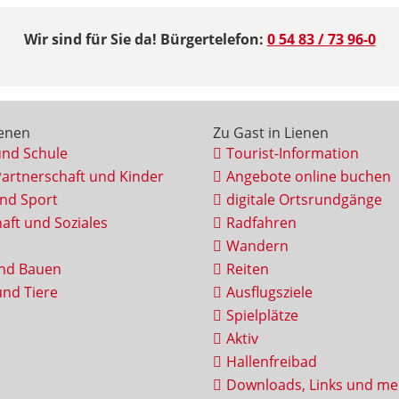
Wir sind für Sie da! Bürgertelefon:
0 54 83 / 73 96-0
ienen
Zu Gast in Lienen
und Schule
Tourist-Information
Partnerschaft und Kinder
Angebote online buchen
und Sport
digitale Ortsrundgänge
aft und Soziales
Radfahren
Wandern
nd Bauen
Reiten
nd Tiere
Ausflugsziele
Spielplätze
Aktiv
Hallenfreibad
Downloads, Links und me