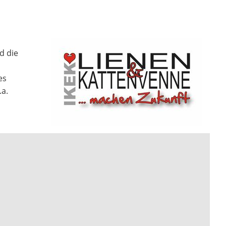
d die
es
a.