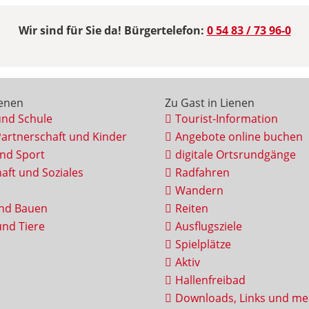
Wir sind für Sie da! Bürgertelefon:
0 54 83 / 73 96-0
ienen
Zu Gast in Lienen
und Schule
Tourist-Information
Partnerschaft und Kinder
Angebote online buchen
und Sport
digitale Ortsrundgänge
aft und Soziales
Radfahren
Wandern
nd Bauen
Reiten
nd Tiere
Ausflugsziele
Spielplätze
Aktiv
Hallenfreibad
Downloads, Links und me