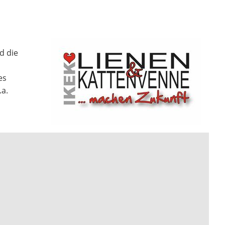
d die
es
a.