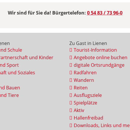
Wir sind für Sie da! Bürgertelefon:
0 54 83 / 73 96-0
ienen
Zu Gast in Lienen
und Schule
Tourist-Information
Partnerschaft und Kinder
Angebote online buchen
und Sport
digitale Ortsrundgänge
aft und Soziales
Radfahren
Wandern
nd Bauen
Reiten
nd Tiere
Ausflugsziele
Spielplätze
Aktiv
Hallenfreibad
Downloads, Links und me