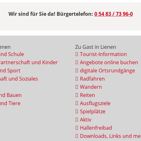
Wir sind für Sie da! Bürgertelefon:
0 54 83 / 73 96-0
ienen
Zu Gast in Lienen
und Schule
Tourist-Information
Partnerschaft und Kinder
Angebote online buchen
und Sport
digitale Ortsrundgänge
aft und Soziales
Radfahren
Wandern
nd Bauen
Reiten
nd Tiere
Ausflugsziele
Spielplätze
Aktiv
Hallenfreibad
Downloads, Links und me