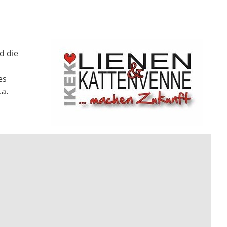
d die
es
a.