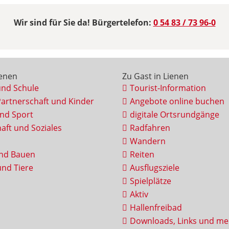
Wir sind für Sie da! Bürgertelefon:
0 54 83 / 73 96-0
ienen
Zu Gast in Lienen
und Schule
Tourist-Information
Partnerschaft und Kinder
Angebote online buchen
und Sport
digitale Ortsrundgänge
aft und Soziales
Radfahren
Wandern
nd Bauen
Reiten
nd Tiere
Ausflugsziele
Spielplätze
Aktiv
Hallenfreibad
Downloads, Links und me