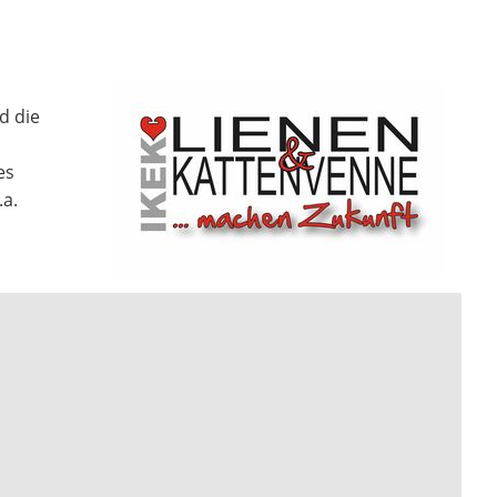
d die
es
a.