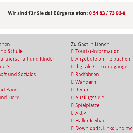
Wir sind für Sie da! Bürgertelefon:
0 54 83 / 73 96-0
ienen
Zu Gast in Lienen
und Schule
Tourist-Information
Partnerschaft und Kinder
Angebote online buchen
und Sport
digitale Ortsrundgänge
aft und Soziales
Radfahren
Wandern
nd Bauen
Reiten
nd Tiere
Ausflugsziele
Spielplätze
Aktiv
Hallenfreibad
Downloads, Links und me