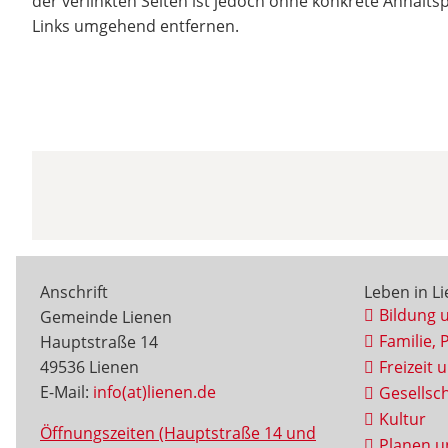
der verlinkten Seiten ist jedoch ohne konkrete Anhalt
Links umgehend entfernen.
Anschrift
Leben in L
Bildung 
Gemeinde Lienen
Familie, 
Hauptstraße 14
49536 Lienen
Freizeit 
E-Mail:
info(at)lienen.de
Gesellsch
Kultur
Öffnungszeiten (Hauptstraße 14 und
Planen u