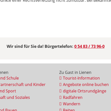
spunkte einer Rechtsverletzung nicht zumutbar. Bei Bekann
Wir sind für Sie da! Bürgertelefon:
0 54 83 / 73 96-0
ienen
Zu Gast in Lienen
und Schule
Tourist-Information
Partnerschaft und Kinder
Angebote online buchen
und Sport
digitale Ortsrundgänge
aft und Soziales
Radfahren
Wandern
nd Bauen
Reiten