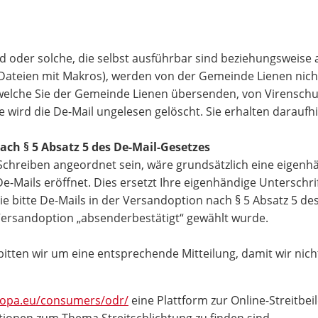
d oder solche, die selbst ausführbar sind beziehungsweise 
e-Dateien mit Makros), werden von der Gemeinde Lienen n
, welche Sie der Gemeinde Lienen übersenden, von Virensch
rd die De-Mail ungelesen gelöscht. Sie erhalten daraufhin
ach § 5 Absatz 5 des De-Mail-Gesetzes
Schreiben angeordnet sein, wäre grundsätzlich eine eigenhä
Mails eröffnet. Dies ersetzt Ihre eigenhändige Unterschrif
 bitte De-Mails in der Versandoption nach § 5 Absatz 5 des
 Versandoption „absenderbestätigt“ gewählt wurde.
, bitten wir um eine entsprechende Mitteilung, damit wir ni
uropa.eu/consumers/odr/
eine Plattform zur Online-Streitbei