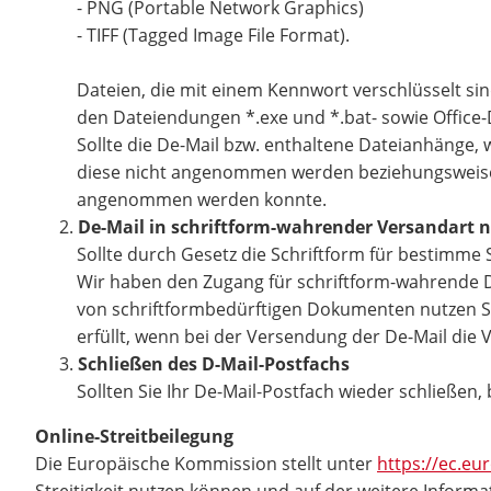
- PNG (Portable Network Graphics)
- TIFF (Tagged Image File Format).
Dateien, die mit einem Kennwort verschlüsselt sin
den Dateiendungen *.exe und *.bat- sowie Offic
Sollte die De-Mail bzw. enthaltene Dateianhänge
diese nicht angenommen werden beziehungsweise wi
angenommen werden konnte.
De-Mail in schriftform-wahrender Versandart n
Sollte durch Gesetz die Schriftform für bestimme 
Wir haben den Zugang für schriftform-wahrende De-
von schriftformbedürftigen Dokumenten nutzen Sie
erfüllt, wenn bei der Versendung der De-Mail die
Schließen des D-Mail-Postfachs
Sollten Sie Ihr De-Mail-Postfach wieder schließen
Online-Streitbeilegung
Die Europäische Kommission stellt unter
https://ec.e