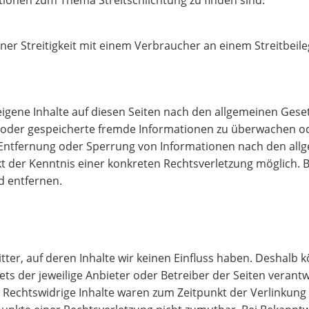
tionen zum Thema Streitschlichtung zu finden sind.
einer Streitigkeit mit einem Verbraucher an einem Streitbei
eigene Inhalte auf diesen Seiten nach den allgemeinen Geset
te oder gespeicherte fremde Informationen zu überwachen o
r Entfernung oder Sperrung von Informationen nach den all
nkt der Kenntnis einer konkreten Rechtsverletzung möglich
d entfernen.
tter, auf deren Inhalte wir keinen Einfluss haben. Deshalb 
tets der jeweilige Anbieter oder Betreiber der Seiten verant
 Rechtswidrige Inhalte waren zum Zeitpunkt der Verlinkung 