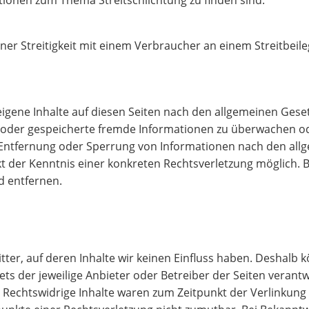
tionen zum Thema Streitschlichtung zu finden sind.
einer Streitigkeit mit einem Verbraucher an einem Streitbei
eigene Inhalte auf diesen Seiten nach den allgemeinen Geset
te oder gespeicherte fremde Informationen zu überwachen o
r Entfernung oder Sperrung von Informationen nach den all
nkt der Kenntnis einer konkreten Rechtsverletzung möglich
d entfernen.
tter, auf deren Inhalte wir keinen Einfluss haben. Deshalb 
tets der jeweilige Anbieter oder Betreiber der Seiten verant
 Rechtswidrige Inhalte waren zum Zeitpunkt der Verlinkung 