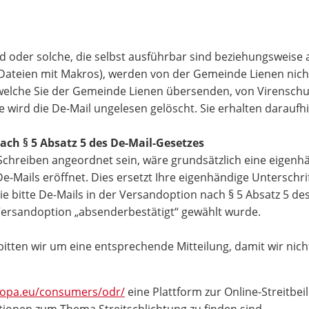
d oder solche, die selbst ausführbar sind beziehungsweise 
e-Dateien mit Makros), werden von der Gemeinde Lienen n
, welche Sie der Gemeinde Lienen übersenden, von Virensch
rd die De-Mail ungelesen gelöscht. Sie erhalten daraufhin
ach § 5 Absatz 5 des De-Mail-Gesetzes
Schreiben angeordnet sein, wäre grundsätzlich eine eigenhä
Mails eröffnet. Dies ersetzt Ihre eigenhändige Unterschrif
 bitte De-Mails in der Versandoption nach § 5 Absatz 5 des
 Versandoption „absenderbestätigt“ gewählt wurde.
, bitten wir um eine entsprechende Mitteilung, damit wir ni
uropa.eu/consumers/odr/
eine Plattform zur Online-Streitbei