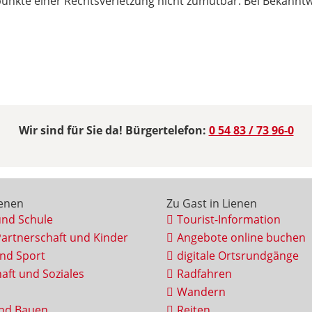
spunkte einer Rechtsverletzung nicht zumutbar. Bei Bekann
Wir sind für Sie da! Bürgertelefon:
0 54 83 / 73 96-0
ienen
Zu Gast in Lienen
und Schule
Tourist-Information
Partnerschaft und Kinder
Angebote online buchen
und Sport
digitale Ortsrundgänge
aft und Soziales
Radfahren
Wandern
nd Bauen
Reiten