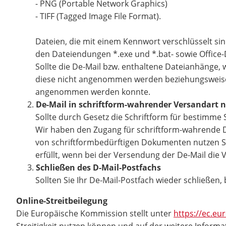
- PNG (Portable Network Graphics)
- TIFF (Tagged Image File Format).
Dateien, die mit einem Kennwort verschlüsselt sin
den Dateiendungen *.exe und *.bat- sowie Offic
Sollte die De-Mail bzw. enthaltene Dateianhänge
diese nicht angenommen werden beziehungsweise wi
angenommen werden konnte.
De-Mail in schriftform-wahrender Versandart n
Sollte durch Gesetz die Schriftform für bestimme 
Wir haben den Zugang für schriftform-wahrende De-
von schriftformbedürftigen Dokumenten nutzen Sie
erfüllt, wenn bei der Versendung der De-Mail die
Schließen des D-Mail-Postfachs
Sollten Sie Ihr De-Mail-Postfach wieder schließen
Online-Streitbeilegung
Die Europäische Kommission stellt unter
https://ec.e