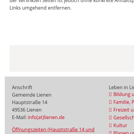
der verlinkten Seiten ist jedoch ohne konkrete Anhalt
Links umgehend entfernen.
Anschrift
Leben in L
Bildung 
Gemeinde Lienen
Familie, 
Hauptstraße 14
49536 Lienen
Freizeit 
E-Mail:
info(at)lienen.de
Gesellsch
Kultur
Öffnungszeiten (Hauptstraße 14 und
Planen u