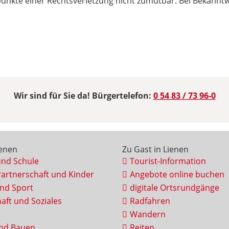
spunkte einer Rechtsverletzung nicht zumutbar. Bei Bekann
Wir sind für Sie da! Bürgertelefon:
0 54 83 / 73 96-0
ienen
Zu Gast in Lienen
und Schule
Tourist-Information
Partnerschaft und Kinder
Angebote online buchen
und Sport
digitale Ortsrundgänge
aft und Soziales
Radfahren
Wandern
nd Bauen
Reiten