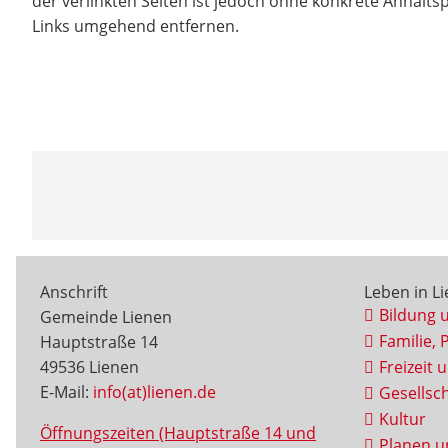
der verlinkten Seiten ist jedoch ohne konkrete Anhalt
Links umgehend entfernen.
Anschrift
Leben in L
Bildung 
Gemeinde Lienen
Familie, 
Hauptstraße 14
49536 Lienen
Freizeit 
E-Mail:
info(at)lienen.de
Gesellsch
Kultur
Öffnungszeiten (Hauptstraße 14 und
Planen u