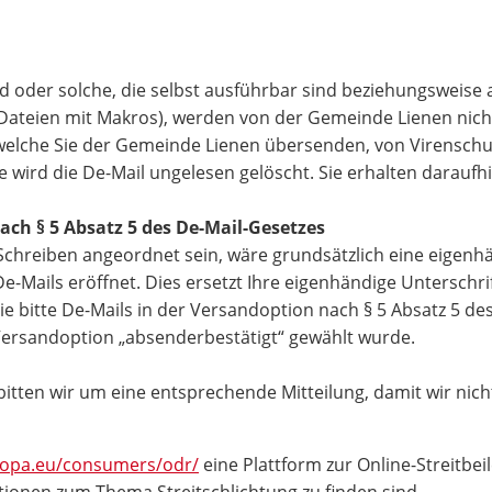
d oder solche, die selbst ausführbar sind beziehungsweise 
e-Dateien mit Makros), werden von der Gemeinde Lienen n
, welche Sie der Gemeinde Lienen übersenden, von Virensch
rd die De-Mail ungelesen gelöscht. Sie erhalten daraufhin
ach § 5 Absatz 5 des De-Mail-Gesetzes
Schreiben angeordnet sein, wäre grundsätzlich eine eigenhä
Mails eröffnet. Dies ersetzt Ihre eigenhändige Unterschrif
 bitte De-Mails in der Versandoption nach § 5 Absatz 5 des
 Versandoption „absenderbestätigt“ gewählt wurde.
, bitten wir um eine entsprechende Mitteilung, damit wir ni
uropa.eu/consumers/odr/
eine Plattform zur Online-Streitbei