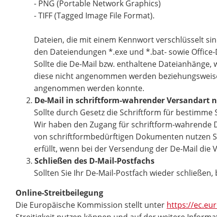
- PNG (Portable Network Graphics)
- TIFF (Tagged Image File Format).
Dateien, die mit einem Kennwort verschlüsselt sin
den Dateiendungen *.exe und *.bat- sowie Offic
Sollte die De-Mail bzw. enthaltene Dateianhänge
diese nicht angenommen werden beziehungsweise wi
angenommen werden konnte.
De-Mail in schriftform-wahrender Versandart n
Sollte durch Gesetz die Schriftform für bestimme 
Wir haben den Zugang für schriftform-wahrende De-
von schriftformbedürftigen Dokumenten nutzen Sie
erfüllt, wenn bei der Versendung der De-Mail die
Schließen des D-Mail-Postfachs
Sollten Sie Ihr De-Mail-Postfach wieder schließen
Online-Streitbeilegung
Die Europäische Kommission stellt unter
https://ec.e