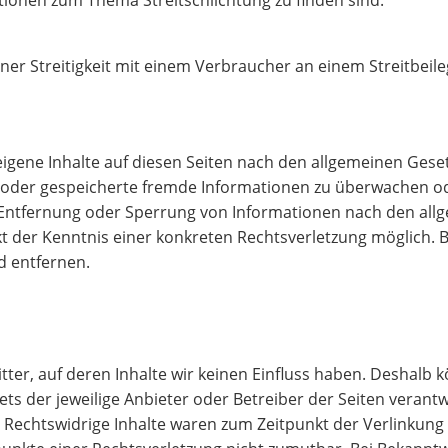
tionen zum Thema Streitschlichtung zu finden sind.
einer Streitigkeit mit einem Verbraucher an einem Streitbei
eigene Inhalte auf diesen Seiten nach den allgemeinen Geset
te oder gespeicherte fremde Informationen zu überwachen o
r Entfernung oder Sperrung von Informationen nach den all
nkt der Kenntnis einer konkreten Rechtsverletzung möglich
d entfernen.
tter, auf deren Inhalte wir keinen Einfluss haben. Deshalb 
tets der jeweilige Anbieter oder Betreiber der Seiten verant
 Rechtswidrige Inhalte waren zum Zeitpunkt der Verlinkung 