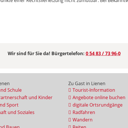
spunkte einer Rechtsverletzung nicht zumutbar. Bei Bekann
Wir sind für Sie da! Bürgertelefon:
0 54 83 / 73 96-0
ienen
Zu Gast in Lienen
und Schule
Tourist-Information
Partnerschaft und Kinder
Angebote online buchen
und Sport
digitale Ortsrundgänge
aft und Soziales
Radfahren
Wandern
nd Bauen
Reiten