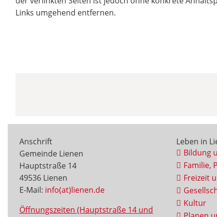
der verlinkten Seiten ist jedoch ohne konkrete Anhalt
Links umgehend entfernen.
Anschrift
Leben in L
Bildung 
Gemeinde Lienen
Familie, 
Hauptstraße 14
49536 Lienen
Freizeit 
E-Mail:
info(at)lienen.de
Gesellsch
Kultur
Öffnungszeiten (Hauptstraße 14 und
Planen u