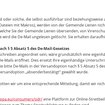
d oder solche, die selbst ausführbar sind beziehungsweise 
e-Dateien mit Makros), werden von der Gemeinde Lienen n
, welche Sie der Gemeinde Lienen übersenden, von Virensch
rd die De-Mail ungelesen gelöscht. Sie erhalten daraufhin
ach § 5 Absatz 5 des De-Mail-Gesetzes
Schreiben angeordnet sein, wäre grundsätzlich eine eigenhä
Mails eröffnet. Dies ersetzt Ihre eigenhändige Unterschrif
 bitte De-Mails in der Versandoption nach § 5 Absatz 5 des
 Versandoption „absenderbestätigt“ gewählt wurde.
, bitten wir um eine entsprechende Mitteilung, damit wir ni
uropa.eu/consumers/odr/
eine Plattform zur Online-Streitbei