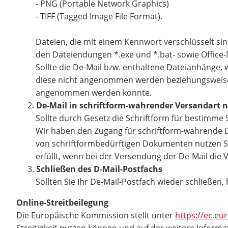
- PNG (Portable Network Graphics)
- TIFF (Tagged Image File Format).
Dateien, die mit einem Kennwort verschlüsselt sin
den Dateiendungen *.exe und *.bat- sowie Offic
Sollte die De-Mail bzw. enthaltene Dateianhänge
diese nicht angenommen werden beziehungsweise wi
angenommen werden konnte.
De-Mail in schriftform-wahrender Versandart n
Sollte durch Gesetz die Schriftform für bestimme 
Wir haben den Zugang für schriftform-wahrende De-
von schriftformbedürftigen Dokumenten nutzen Sie
erfüllt, wenn bei der Versendung der De-Mail die
Schließen des D-Mail-Postfachs
Sollten Sie Ihr De-Mail-Postfach wieder schließen
Online-Streitbeilegung
Die Europäische Kommission stellt unter
https://ec.e