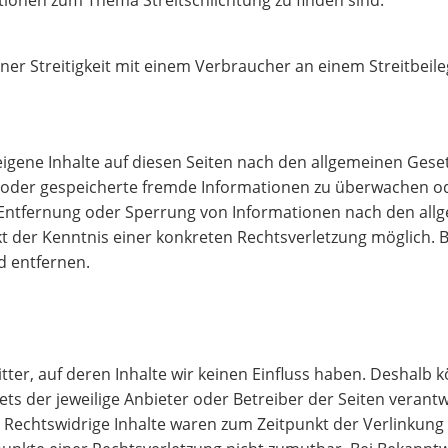
tionen zum Thema Streitschlichtung zu finden sind.
einer Streitigkeit mit einem Verbraucher an einem Streitbei
eigene Inhalte auf diesen Seiten nach den allgemeinen Geset
te oder gespeicherte fremde Informationen zu überwachen o
r Entfernung oder Sperrung von Informationen nach den all
nkt der Kenntnis einer konkreten Rechtsverletzung möglich
d entfernen.
tter, auf deren Inhalte wir keinen Einfluss haben. Deshalb 
tets der jeweilige Anbieter oder Betreiber der Seiten verant
 Rechtswidrige Inhalte waren zum Zeitpunkt der Verlinkung 