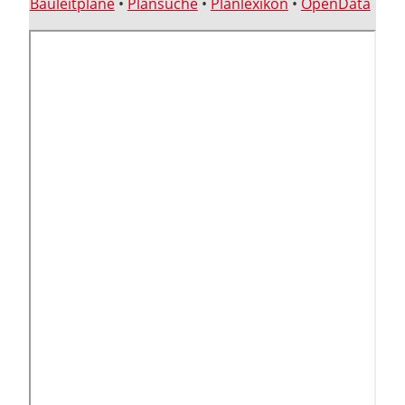
Bauleitpläne
•
Plansuche
•
Planlexikon
•
OpenData