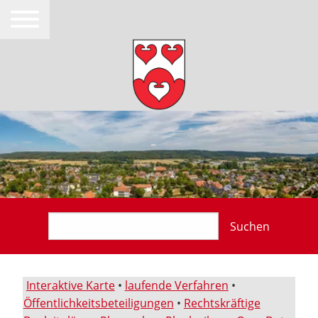
Suchen
Interaktive Karte
•
laufende Verfahren
•
Öffentlichkeitsbeteiligungen
•
Rechtskräftige