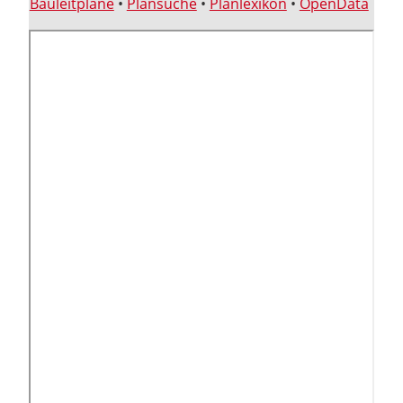
Bauleitpläne
•
Plansuche
•
Planlexikon
•
OpenData