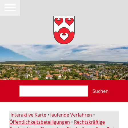
Suchen
Interaktive Karte
•
laufende Verfahren
•
Öffentlichkeitsbeteiligungen
•
Rechtskräftige