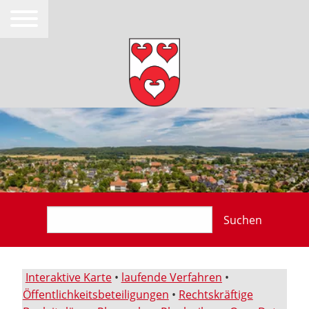
Suchen
Interaktive Karte
•
laufende Verfahren
•
Öffentlichkeitsbeteiligungen
•
Rechtskräftige