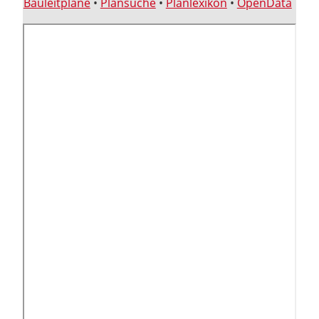
Bauleitpläne
•
Plansuche
•
Planlexikon
•
OpenData