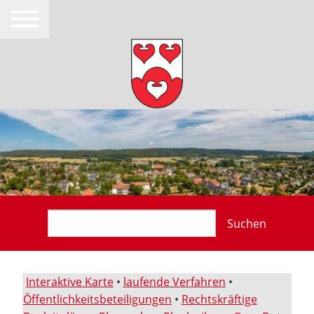
Suchen
Interaktive Karte
•
laufende Verfahren
•
Öffentlichkeitsbeteiligungen
•
Rechtskräftige