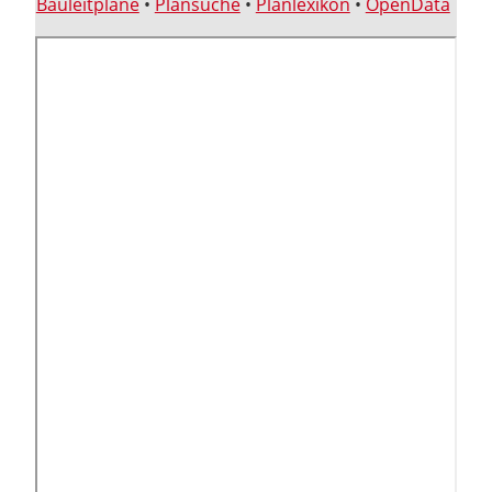
Bauleitpläne
•
Plansuche
•
Planlexikon
•
OpenData