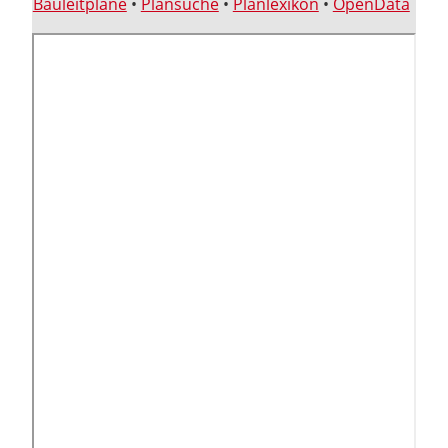
Bauleitpläne
•
Plansuche
•
Planlexikon
•
OpenData