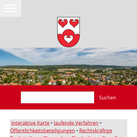
Suchen
Interaktive Karte
•
laufende Verfahren
•
Öffentlichkeitsbeteiligungen
•
Rechtskräftige