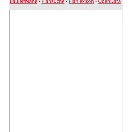
Bauleitpläne
•
Plansuche
•
Planlexikon
•
OpenData