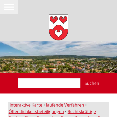
Suchen
Interaktive Karte
•
laufende Verfahren
•
Öffentlichkeitsbeteiligungen
•
Rechtskräftige