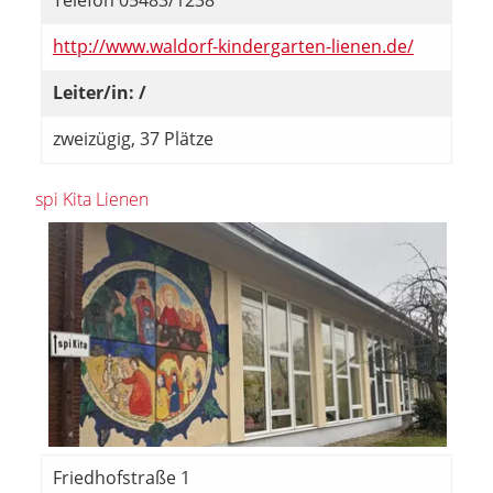
Telefon 05483/1238
http://www.waldorf-kindergarten-lienen.de/
Leiter/in: /
zweizügig, 37 Plätze
spi Kita Lienen
Friedhofstraße 1