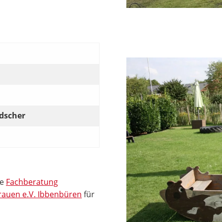
ldscher
ie
Fachberatung
Frauen e.V. Ibbenbüren
für